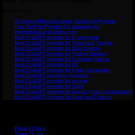
Anda].” “Buat model PAS untuk [deskripsi
Recent Posts
30 Gemini Utilization Ideas: Guided by Prompts
How To Write Prompts For Leonardo Ai?
Perintah Dasar di Midjourney
Best ChatGPT prompts for E-commerce
Best ChatGPT prompts for Travel and Tourism
Best ChatGPT prompts for Data Science
Best ChatGPT prompts for Trading Strategy
Best ChatGPT prompts for Customer Service
Best ChatGPT prompts for UX
Best ChatGPT prompts for Email Campaigns
Best ChatGPT prompt for Analytics
Best ChatGPT prompts for resume
Best ChatGPT prompts for Sales
Best ChatGPT prompts for Games (Team collaboration)
Best ChatGPT prompts for Food and Cooking
disclaimer
: The ChatGPT name is the property of OpenAI. We are not
affiliated with OpenAI. This Website is just for learning something new and
sharing with others and NOT an official website.
Privacy Policy
Terms Of Use