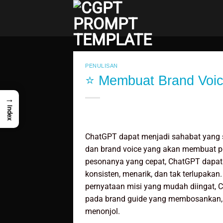
Skip
to
content
PENULISAN
⭐ Membuat Brand Voic
→
Index
ChatGPT dapat menjadi sahabat yan
dan brand voice yang akan membuat p
pesonanya yang cepat, ChatGPT dapat
konsisten, menarik, dan tak terlupakan
pernyataan misi yang mudah diingat,
pada brand guide yang membosankan,
menonjol.