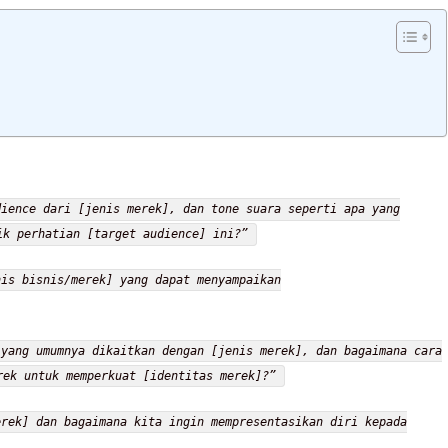
dience dari [jenis merek], dan tone suara seperti apa yang
ik perhatian [target audience] ini?”
nis bisnis/merek] yang dapat menyampaikan
 yang umumnya dikaitkan dengan [jenis merek], dan bagaimana cara
rek untuk memperkuat [identitas merek]?”
erek] dan bagaimana kita ingin mempresentasikan diri kepada