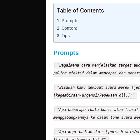
Table of Contents
Prompts
Contoh:
Tips
Prompts
“Bagaimana cara menjelaskan target au
paling efektif dalam mencapai dan menar
“Bisakah kamu membuat suara merek [je
[kegembiraan/urgensi/kepekaan dll.]?”
“Apa beberapa [kata kunci atau frasa]
menggabungkannya ke dalam tone suara me
“Apa kepribadian dari [jenis bisnis/m
[target audience] kita?”