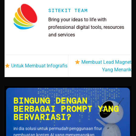
SITEKIT TEAM
Bring your ideas to life with
professional digital tools, resources
and services
Membuat Lead Magnet
Untuk Membuat Infografis
Yang Menarik
BINGUNG DENGAN
BERBAGAI PROMPT YANG
BERVARIASI?
ini dia solusi untuk permudah penggunaan fitur
pembuatan konten AI yang menyenangkan.