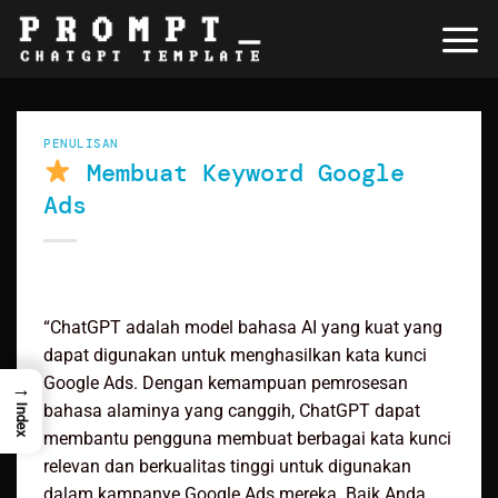
Skip
to
content
PENULISAN
Membuat Keyword Google
Ads
“ChatGPT adalah model bahasa AI yang kuat yang
dapat digunakan untuk menghasilkan kata kunci
Google Ads. Dengan kemampuan pemrosesan
→
bahasa alaminya yang canggih, ChatGPT dapat
Index
membantu pengguna membuat berbagai kata kunci
relevan dan berkualitas tinggi untuk digunakan
dalam kampanye Google Ads mereka. Baik Anda