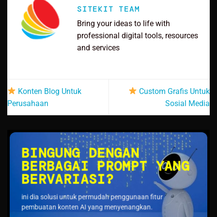
SITEKIT TEAM
Bring your ideas to life with
professional digital tools, resources
and services
Konten Blog Untuk
Custom Grafis Untuk
Perusahaan
Sosial Media
BINGUNG DENGAN
BERBAGAI PROMPT YANG
BERVARIASI?
ini dia solusi untuk permudah penggunaan fitur
pembuatan konten AI yang menyenangkan.