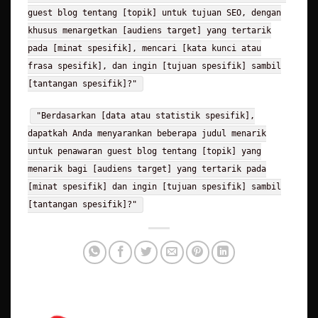
guest blog tentang [topik] untuk tujuan SEO, dengan
khusus menargetkan [audiens target] yang tertarik
pada [minat spesifik], mencari [kata kunci atau
frasa spesifik], dan ingin [tujuan spesifik] sambil
[tantangan spesifik]?"
"Berdasarkan [data atau statistik spesifik],
dapatkah Anda menyarankan beberapa judul menarik
untuk penawaran guest blog tentang [topik] yang
menarik bagi [audiens target] yang tertarik pada
[minat spesifik] dan ingin [tujuan spesifik] sambil
[tantangan spesifik]?"