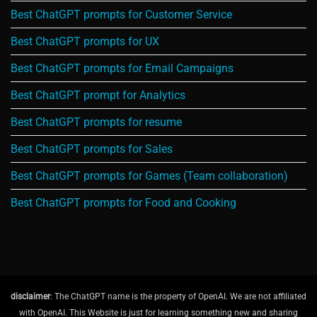
Best ChatGPT prompts for Customer Service
Best ChatGPT prompts for UX
Best ChatGPT prompts for Email Campaigns
Best ChatGPT prompt for Analytics
Best ChatGPT prompts for resume
Best ChatGPT prompts for Sales
Best ChatGPT prompts for Games (Team collaboration)
Best ChatGPT prompts for Food and Cooking
disclaimer
: The ChatGPT name is the property of OpenAI. We are not affiliated
with OpenAI. This Website is just for learning something new and sharing