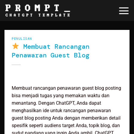
Skip
to
content
PENULISAN
Membuat Rancangan
Penawaran Guest Blog
Membuat rancangan penawaran guest blog posting
bisa menjadi tugas yang memakan waktu dan
menantang. Dengan ChatGPT, Anda dapat
menghasilkan ide untuk rancangan penawaran
guest blog posting Anda dengan memberikan detail
spesifik seperti audiens target Anda, topik blog, dan
sudut pandang yang ingin Anda ambil. ChatGPT