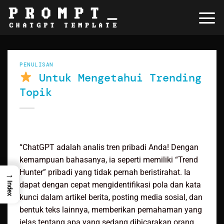
Skip
to
content
PENULISAN
Untuk Mengetahui Trending
Topik
“ChatGPT adalah analis tren pribadi Anda! Dengan
kemampuan bahasanya, ia seperti memiliki “Trend
Hunter” pribadi yang tidak pernah beristirahat. Ia
→
dapat dengan cepat mengidentifikasi pola dan kata
Index
kunci dalam artikel berita, posting media sosial, dan
bentuk teks lainnya, memberikan pemahaman yang
jelas tentang apa yang sedang dibicarakan orang.