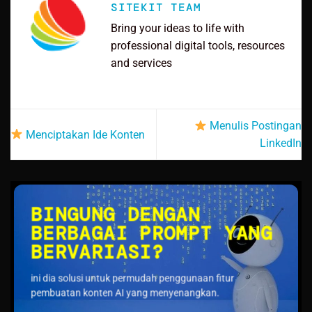
SITEKIT TEAM
Bring your ideas to life with
professional digital tools, resources
and services
Menulis Postingan
Menciptakan Ide Konten
LinkedIn
BINGUNG DENGAN
BERBAGAI PROMPT YANG
BERVARIASI?
ini dia solusi untuk permudah penggunaan fitur
pembuatan konten AI yang menyenangkan.