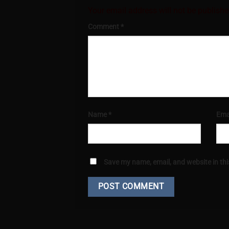
Your email address will not be publishe
Comment
*
Name
*
Ema
Save my name, email, and website in thi