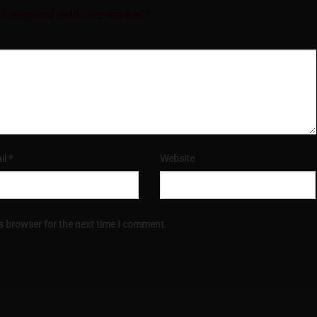
d.
Required fields are marked
*
il
*
Website
s browser for the next time I comment.